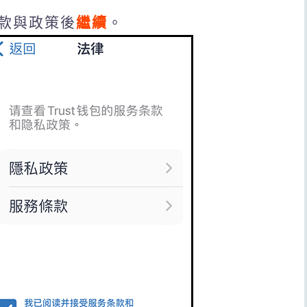
款與政策後
繼續
。