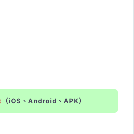
t
（iOS、Android、APK）