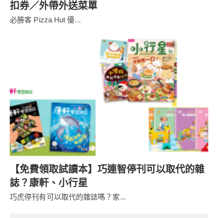
扣券／外帶外送菜單
必勝客 Pizza Hut 優...
【免費領取試讀本】巧連智停刊可以取代的雜
誌？康軒、小行星
巧虎停刊有可以取代的雜誌嗎？家...