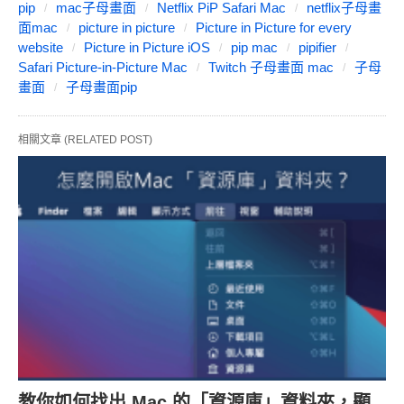
pip
mac子母畫面
Netflix PiP Safari Mac
netflix子母畫
面mac
picture in picture
Picture in Picture for every
website
Picture in Picture iOS
pip mac
pipifier
Safari Picture-in-Picture Mac
Twitch 子母畫面 mac
子母
畫面
子母畫面pip
相關文章 (RELATED POST)
教你如何找出 Mac 的「資源庫」資料夾，顯