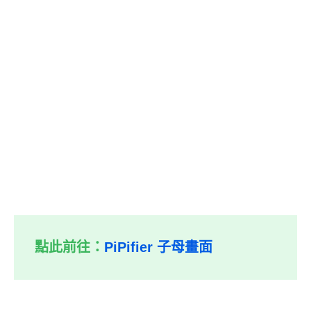
點此前往：
PiPifier 子母畫面