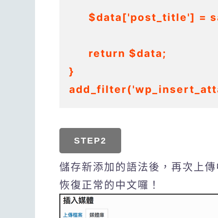
	$data['post_title'] = sanitize_text_field( $name );

	return $data;

}

add_filter('wp_insert_at
STEP2
儲存新添加的語法後，再次上傳
恢復正常的中文囉！