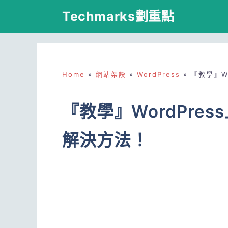
跳
Techmarks劃重點
至
主
要
Home
»
網站架設
»
WordPress
»
『教學』W
內
容
『教學』WordPre
解決方法！