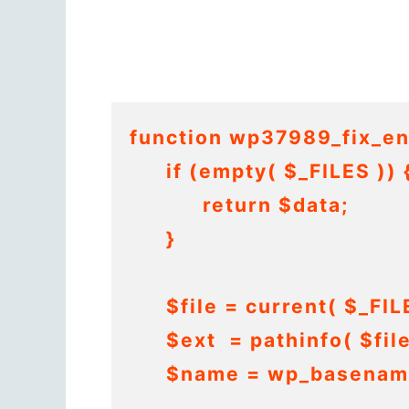
function wp37989_fix_enc
	if (empty( $_FILES )) {

		return $data;

	}

	$file = current( $_FILES );

	$ext  = pathinfo( $file['name'], PATHINFO_EXTENSION );

	$name = wp_basename( $file['name'], ".$ext" );
