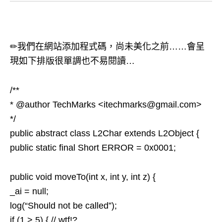
✏我們在網站添加程式碼，尚未美化之前……會呈
現如下排版很單調也不易閱讀…
/**
* @author TechMarks <itechmarks@gmail.com>
*/
public abstract class L2Char extends L2Object {
public static final Short ERROR = 0x0001;
public void moveTo(int x, int y, int z) {
_ai = null;
log(“Should not be called”);
if (1 > 5) { // wtf!?