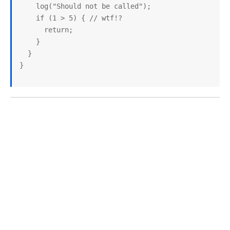
    log("Should not be called");

    if (1 > 5) { // wtf!?

      return;

    }

  }

}