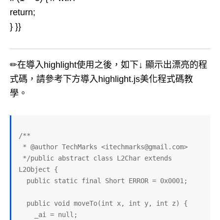
return;
} }}
✏在導入highlight使用之後，如下↓ 顯示出漂亮的程
式碼，請參考下方導入highlight.js美化程式碼教
學。
/**

 * @author TechMarks <itechmarks@gmail.com>

 */public abstract class L2Char extends 
L2Object {

  public static final Short ERROR = 0x0001;

  public void moveTo(int x, int y, int z) {

    _ai = null;
