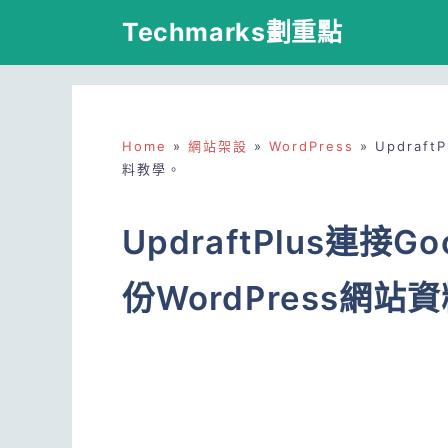
跳
Techmarks劃重點
至
主
要
Home
»
網站架設
»
WordPress
»
Updraft
內
料教學。
容
UpdraftPlus連接G
份WordPress網站