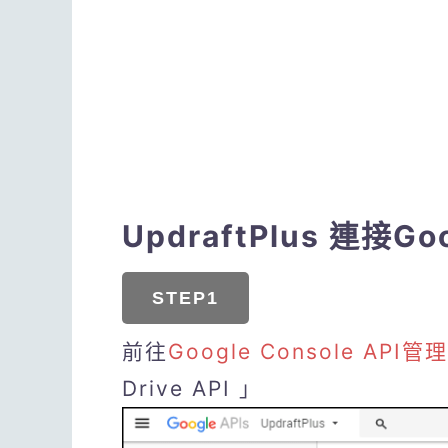
UpdraftPlus 連接
STEP1
前往
Google Console API管
Drive API 」