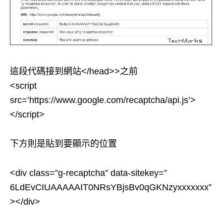
這段代碼接到網站</head>>之前
<script
src=’https://www.google.com/recaptcha/api.js’>
</script>
下方則是貼到要顯示的位置
<div class=”g-recaptcha” data-sitekey=”
6LdEvCIUAAAAAIT0NRsYBjsBv0qGKNzyxxxxxxx”
></div>