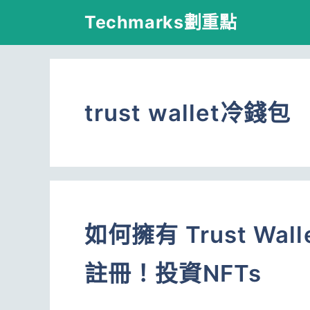
跳
Techmarks劃重點
至
主
要
trust wallet冷錢包
內
容
如何擁有 Trust Wa
註冊！投資NFTs