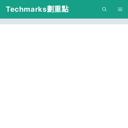
跳
Techmarks劃重點
M
至
主
要
內
容