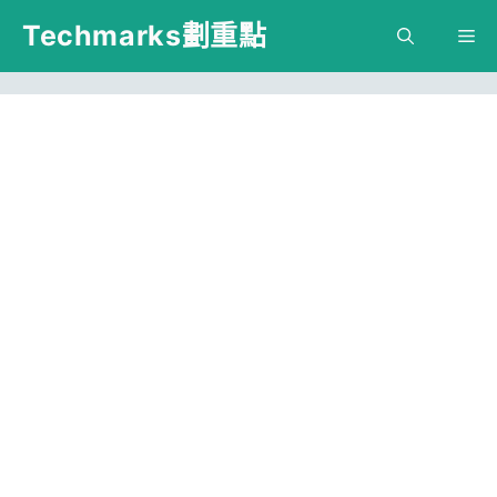
跳
Techmarks劃重點
M
至
主
要
內
容