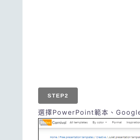
STEP2
選擇PowerPoint範本、Googl