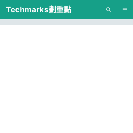
跳
Techmarks劃重點
M
至
主
要
內
容