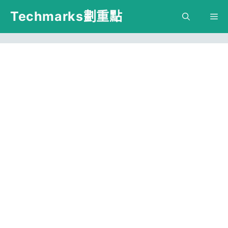
跳
Techmarks劃重點
M
至
主
要
內
容