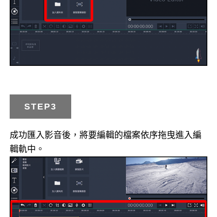
STEP3
成功匯入影音後，將要編輯的檔案依序拖曳進入編
輯軌中。