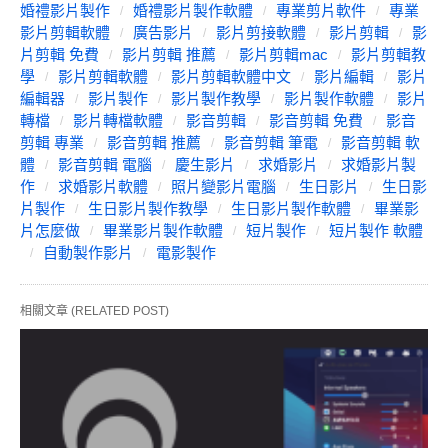
婚禮影片製作
婚禮影片製作軟體
專業剪片軟件
專業
影片剪輯軟體
廣告影片
影片剪接軟體
影片剪輯
影
片剪輯 免費
影片剪輯 推薦
影片剪輯mac
影片剪輯教
學
影片剪輯軟體
影片剪輯軟體中文
影片編輯
影片
編輯器
影片製作
影片製作教學
影片製作軟體
影片
轉檔
影片轉檔軟體
影音剪輯
影音剪輯 免費
影音
剪輯 專業
影音剪輯 推薦
影音剪輯 筆電
影音剪輯 軟
體
影音剪輯 電腦
慶生影片
求婚影片
求婚影片製
作
求婚影片軟體
照片變影片電腦
生日影片
生日影
片製作
生日影片製作教學
生日影片製作軟體
畢業影
片怎麼做
畢業影片製作軟體
短片製作
短片製作 軟體
自動製作影片
電影製作
相關文章 (RELATED POST)