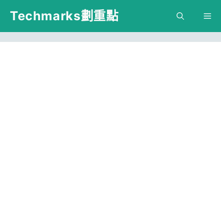
跳
Techmarks劃重點
M
至
主
要
內
容