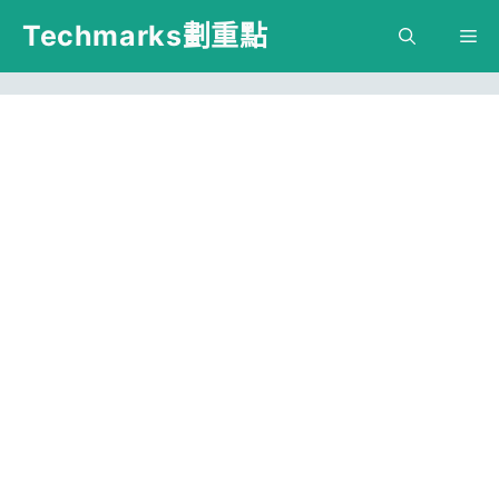
跳
Techmarks劃重點
M
至
主
要
內
容