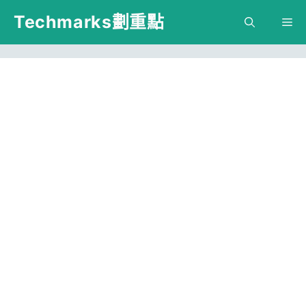
跳
Techmarks劃重點
M
至
主
要
內
容