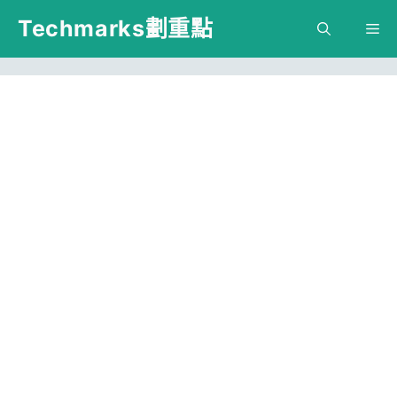
跳
Techmarks劃重點
M
至
主
要
內
容