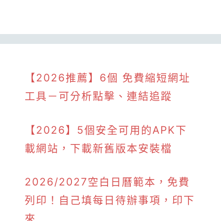
【2026推薦】6個 免費縮短網址
工具－可分析點擊、連結追蹤
【2026】5個安全可用的APK下
載網站，下載新舊版本安裝檔
2026/2027空白日曆範本，免費
列印！自己填每日待辦事項，印下
來