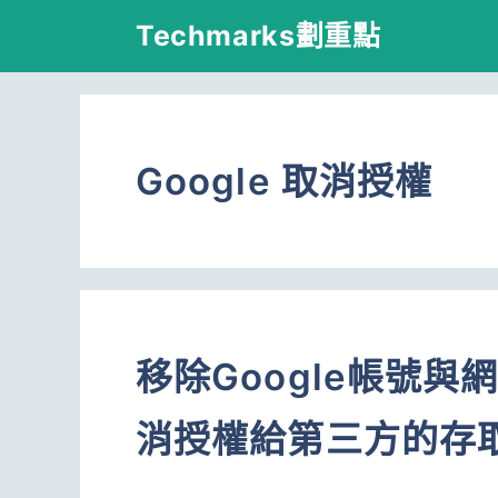
跳
Techmarks劃重點
至
主
要
Google 取消授權
內
容
移除Google帳號
消授權給第三方的存