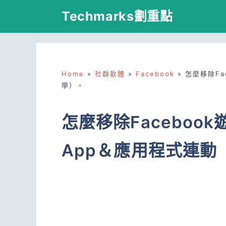
跳
Techmarks劃重點
至
主
要
Home
»
社群軟體
»
Facebook
»
怎麼移除Fa
內
學）。
容
怎麼移除Faceboo
App＆應用程式連動