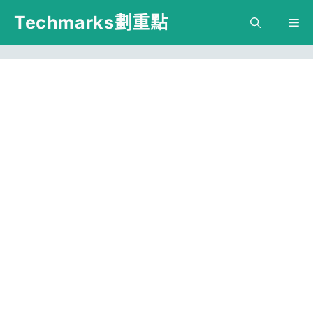
跳
Techmarks劃重點
M
至
主
要
內
容