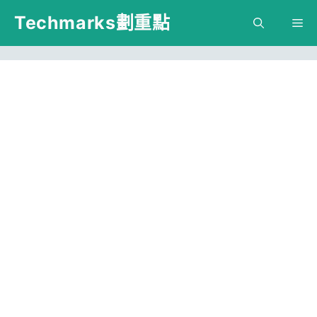
跳
Techmarks劃重點
M
至
主
要
內
容