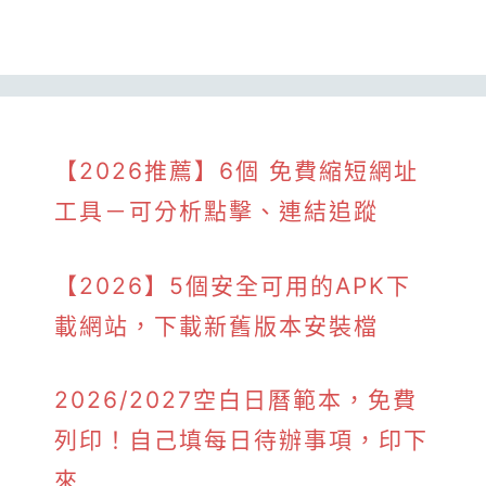
【2026推薦】6個 免費縮短網址
工具－可分析點擊、連結追蹤
【2026】5個安全可用的APK下
載網站，下載新舊版本安裝檔
2026/2027空白日曆範本，免費
列印！自己填每日待辦事項，印下
來