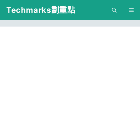
跳
Techmarks劃重點
M
至
主
要
內
容