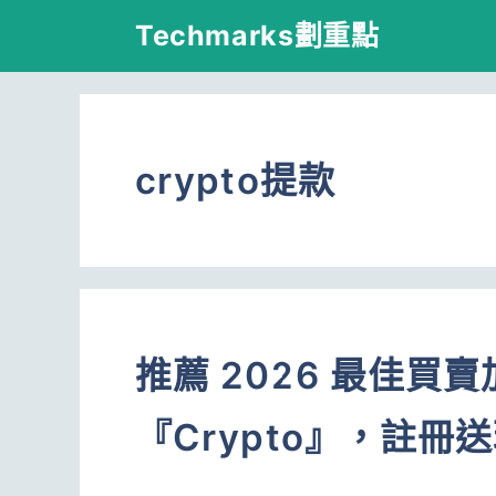
跳
Techmarks劃重點
至
主
要
crypto提款
內
容
推薦 2026 最佳買
『Crypto』，註冊