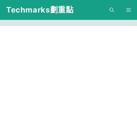
跳
Techmarks劃重點
M
至
主
要
內
容