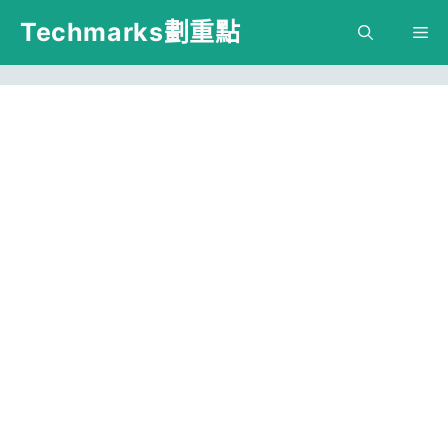
跳
Techmarks劃重點
M
至
主
要
內
容