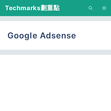
跳
Techmarks劃重點
M
至
主
要
Google Adsense
內
容