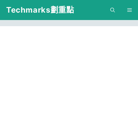
跳
Techmarks劃重點
M
至
主
要
內
容