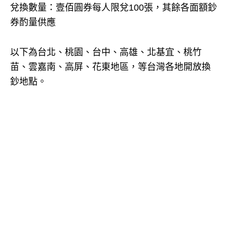
兌換數量：壹佰圓券每人限兌100張，其餘各面額鈔
券酌量供應
以下為台北、桃園、台中、高雄、北基宜、桃竹
苗、雲嘉南、高屏、花東地區，等台灣各地開放換
鈔地點。