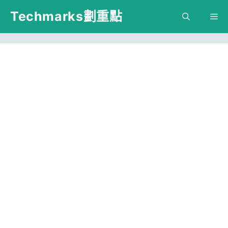
跳
Techmarks劃重點
M
至
主
要
內
容