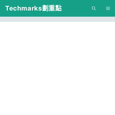
跳
Techmarks劃重點
M
至
主
要
內
容