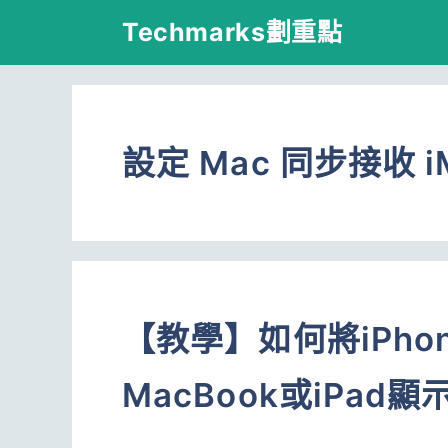
跳
Techmarks劃重點
至
主
要
設定 Mac 同步接收 i
內
容
【教學】如何將iPh
MacBook或iPa