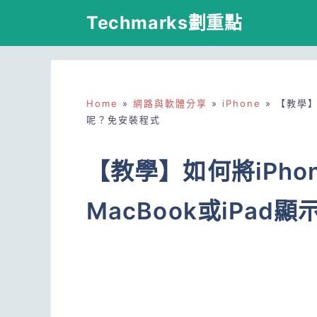
跳
Techmarks劃重點
至
主
要
Home
»
網路與軟體分享
»
iPhone
»
【教學】如
內
呢？免安裝程式
容
【教學】如何將iPh
MacBook或iPa