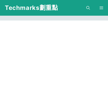
跳
Techmarks劃重點
M
至
主
要
內
容