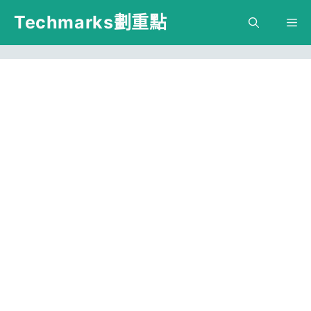
跳
Techmarks劃重點
M
至
主
要
內
容