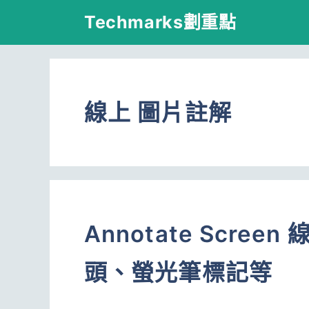
跳
Techmarks劃重點
至
主
要
線上 圖片註解
內
容
Annotate Scr
頭、螢光筆標記等