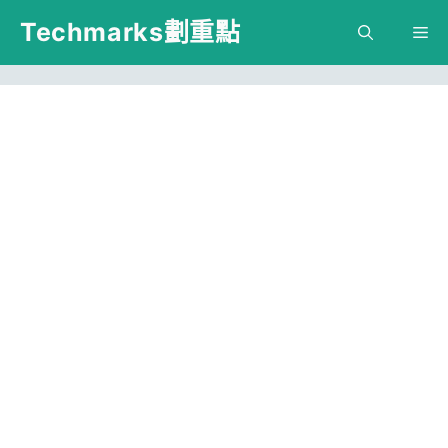
跳
Techmarks劃重點
M
至
主
要
內
容