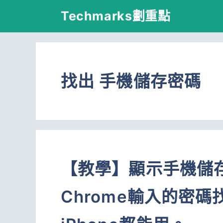
跳
Techmarks劃重點
至
主
要
找出 手機儲存密碼
內
容
【教學】顯示手機儲
Chrome輸入的密碼找