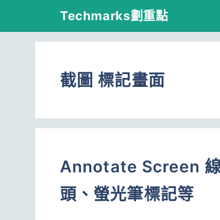
跳
Techmarks劃重點
至
主
要
截圖 標記畫面
內
容
Annotate Scr
頭、螢光筆標記等