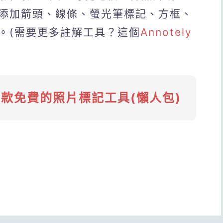
添加箭頭、線條、螢光筆標記、方框、
。(需要更多註解工具？這個
Annotely
9款免費的照片標記工具(懶人包)