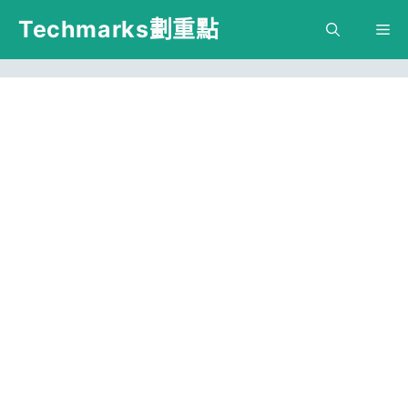
跳
Techmarks劃重點
M
至
主
要
內
容