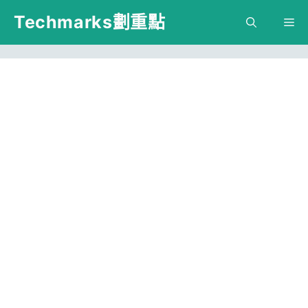
跳
Techmarks劃重點
M
至
主
要
內
容