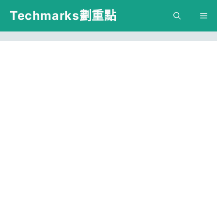
跳
Techmarks劃重點
M
至
主
要
內
容