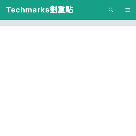
跳
Techmarks劃重點
M
至
主
要
內
容