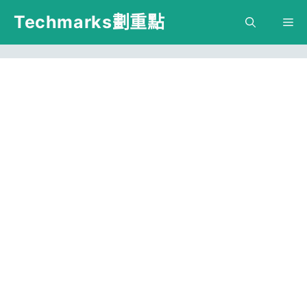
跳
Techmarks劃重點
M
至
主
要
內
容