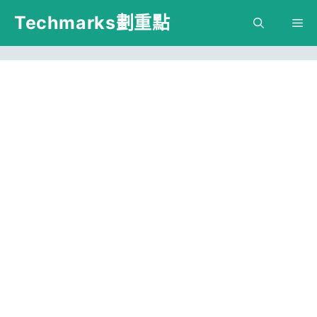
跳
Techmarks劃重點
M
至
主
要
內
容