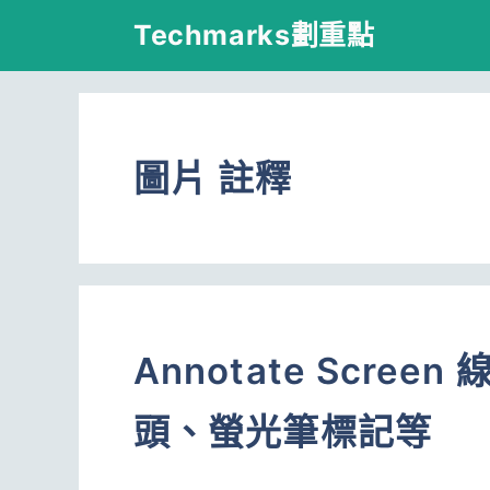
跳
Techmarks劃重點
至
主
要
圖片 註釋
內
容
Annotate Scr
頭、螢光筆標記等