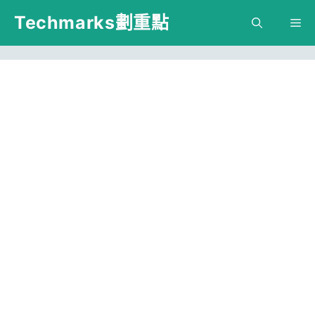
跳
Techmarks劃重點
M
至
主
要
內
容