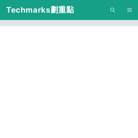
跳
Techmarks劃重點
M
至
主
要
內
容