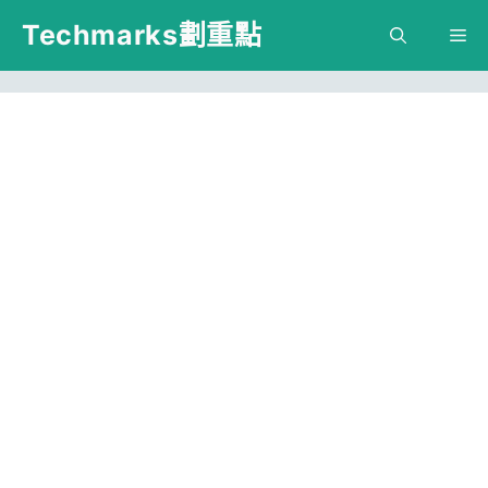
跳
Techmarks劃重點
M
至
主
要
內
容