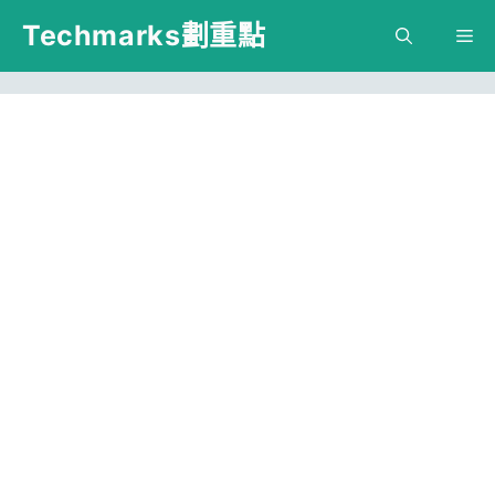
跳
Techmarks劃重點
M
至
主
要
內
容